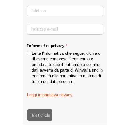
Telefono
(richiesto)
*
Indirizzo e-mail
(richiesto)
*
Informativa privacy
(richiesto)
*
Letta l'informativa che segue, dichiaro
di averne compreso il contenuto e
prendo atto che il trattamento dei miei
dati avverrà da parte di WinVaria snc in
conformità alla normativa in materia di
tutela dei dati personali.
Leggi informativa privacy
Invia richiesta