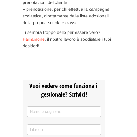
prenotazioni del cliente
– prenotazione, per chi effettua la campagna
scolastica, direttamente dalle liste adozionali
della propria scuola e classe
Ti sembra troppo bello per essere vero?
Parliamone
, il nostro lavoro è soddisfare i tuoi
desideri!
Vuoi vedere come funziona il
gestionale? Scrivici!
Nome e cognome
(richiesto)
*
Libreria