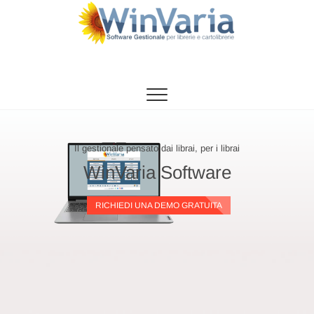
Vai
al
contenuto
WinVaria
SOFTWARE GESTIONE PER LIBRERIE E
CARTOLIBRERIE
Il gestionale pensato dai librai, per i librai
WinVaria Software
RICHIEDI UNA DEMO GRATUITA