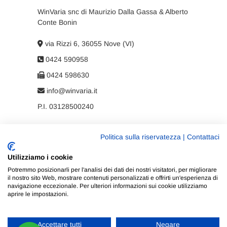
WinVaria snc di Maurizio Dalla Gassa & Alberto
Conte Bonin
via Rizzi 6, 36055 Nove (VI)
0424 590958
0424 598630
info@winvaria.it
P.I. 03128500240
Politica sulla riservatezza
|
Contattaci
Privacy policy
Utilizziamo i cookie
Cookie policy
Potremmo posizionarli per l'analisi dei dati dei nostri visitatori, per migliorare
il nostro sito Web, mostrare contenuti personalizzati e offrirti un'esperienza di
navigazione eccezionale. Per ulteriori informazioni sui cookie utilizziamo
aprire le impostazioni.
Accettare tutti
Negare
WinVaria
| Progettato da:
Tema Freesia