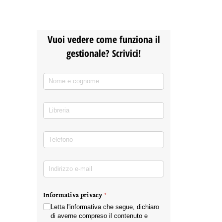
Vuoi vedere come funziona il
gestionale? Scrivici!
Nome e cognome
(richiesto)
*
Libreria
Telefono
(richiesto)
*
Indirizzo e-mail
(richiesto)
*
Informativa privacy
(richiesto)
*
Letta l'informativa che segue, dichiaro
di averne compreso il contenuto e