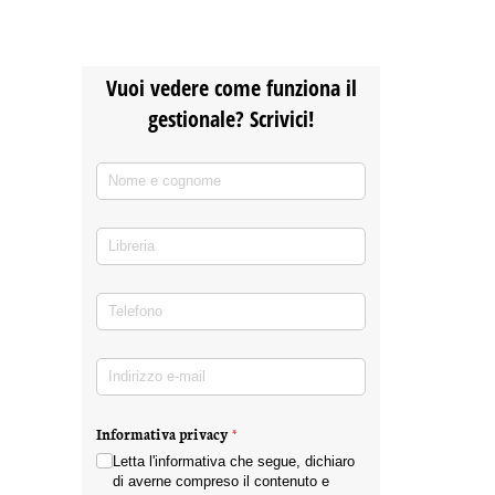
Vuoi vedere come funziona il
gestionale? Scrivici!
Nome e cognome
(richiesto)
*
Libreria
Telefono
(richiesto)
*
Indirizzo e-mail
(richiesto)
*
Informativa privacy
(richiesto)
*
Letta l'informativa che segue, dichiaro
di averne compreso il contenuto e