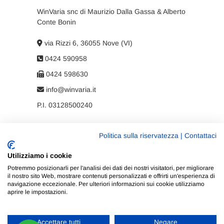
WinVaria snc di Maurizio Dalla Gassa & Alberto
Conte Bonin
via Rizzi 6, 36055 Nove (VI)
0424 590958
0424 598630
info@winvaria.it
P.I. 03128500240
Politica sulla riservatezza
|
Contattaci
Privacy policy
Utilizziamo i cookie
Cookie policy
Potremmo posizionarli per l'analisi dei dati dei nostri visitatori, per migliorare
il nostro sito Web, mostrare contenuti personalizzati e offrirti un'esperienza di
navigazione eccezionale. Per ulteriori informazioni sui cookie utilizziamo
aprire le impostazioni.
Accettare tutti
Negare
WinVaria
| Progettato da:
Tema Freesia