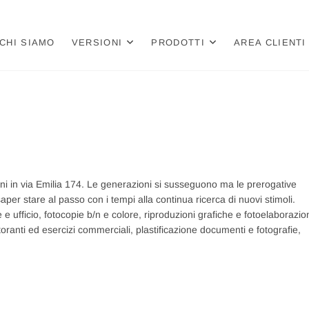
a
 PER LIBRERIE E CARTOLIBRERIE
CHI SIAMO
VERSIONI
PRODOTTI
AREA CLIENTI
ni in via Emilia 174. Le generazioni si susseguono ma le prerogative
saper stare al passo con i tempi alla continua ricerca di nuovi stimoli.
e ufficio, fotocopie b/n e colore, riproduzioni grafiche e fotoelaborazio
ristoranti ed esercizi commerciali, plastificazione documenti e fotografie,