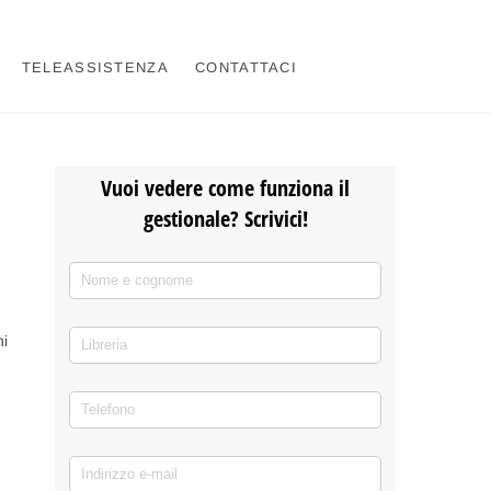
TELEASSISTENZA
CONTATTACI
Vuoi vedere come funziona il
gestionale? Scrivici!
Nome e cognome
(richiesto)
*
Libreria
ni
Telefono
(richiesto)
*
Indirizzo e-mail
(richiesto)
*