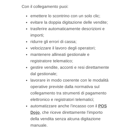
Con il collegamento puoi:
emettere lo scontrino con un solo clic;
evitare la doppia digitazione delle vendite;
trasferire automaticamente descrizioni e
importi;
ridurre gli errori di cassa;
velocizzare il lavoro degli operatori;
mantenere allineati gestionale e
registratore telematico;
gestire vendite, acconti e resi direttamente
dal gestionale;
lavorare in modo coerente con le modalità
operative previste dalla normativa sul
collegamento tra strumenti di pagamento
elettronico e registratori telematici;
automatizzare anche l’incasso con il
POS
Dojo
, che riceve direttamente l’importo
della vendita senza alcuna digitazione
manuale.