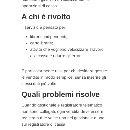
operazioni di cassa.
A chi è rivolto
Il servizio è pensato per:
librerie indipendenti;
cartolibrerie;
attività che vogliono velocizzare il lavoro
alla cassa e ridurre gli errori.
È particolarmente utile per chi desidera gestire
le vendite in modo semplice, senza inserire gli
stessi dati più volte.
Quali problemi risolve
Quando gestionale e registratore telematico
non sono collegati, ogni vendita deve essere
registrata due volte: una nel gestionale e una
sul registratore di cassa.