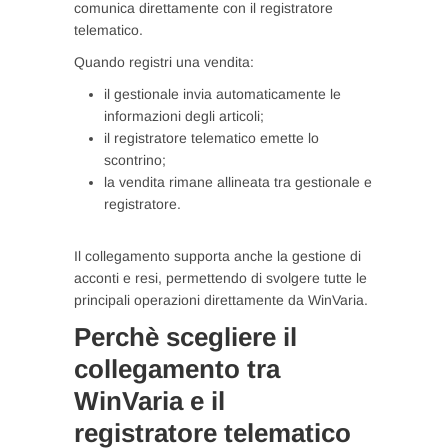
comunica direttamente con il registratore
telematico.
Quando registri una vendita:
il gestionale invia automaticamente le
informazioni degli articoli;
il registratore telematico emette lo
scontrino;
la vendita rimane allineata tra gestionale e
registratore.
Il collegamento supporta anche la gestione di
acconti e resi, permettendo di svolgere tutte le
principali operazioni direttamente da WinVaria.
Perchè scegliere il
collegamento tra
WinVaria e il
registratore telematico