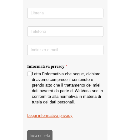
Libreria
Telefono
(richiesto)
*
Indirizzo e-mail
(richiesto)
*
Informativa privacy
(richiesto)
*
Letta l'informativa che segue, dichiaro
di averne compreso il contenuto e
prendo atto che il trattamento dei miei
dati avverrà da parte di WinVaria snc in
conformità alla normativa in materia di
tutela dei dati personali.
Leggi informativa privacy
Invia richiesta