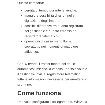
Questo comporta:
perdita di tempo durante le vendite;
maggiore possibilità di errori nella
digitazione degli importi;
possibili differenze tra quanto registrato
nel gestionale e quanto emesso dal
registratore telematico;
operazioni di cassa meno fluide,
soprattutto nei momenti di maggiore
affluenza.
Con WinVaria il trasferimento dei dati è
automatico: inserisci la vendita una sola volta e
il gestionale invia al registratore telematico
tutte le informazioni necessarie per emettere lo
scontrino.
Come funziona
Una volta configurato il collegamento, WinVaria