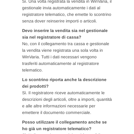
Sì. Una volta registrata la vendita in WinVaria, il
gestionale invia automaticamente i dati al
registratore telematico, che emette lo scontrino
senza dover reinserire importi o articoli.
Devo inserire la vendita sia nel gestionale
sia nel registratore di cassa?
No, con il collegamento tra cassa e gestionale
la vendita viene registrata una sola volta in
WinVaria. Tutti i dati necessari vengono
trasferiti automaticamente al registratore
telematico.
Lo scontrino riporta anche la descrizione
dei prodotti?
Sì. Il registratore riceve automaticamente le
descrizioni degli articoli, oltre a importi, quantità
e alle altre informazioni necessarie per
emettere il documento commerciale.
Posso utilizzare il collegamento anche se
ho già un registratore telematico?