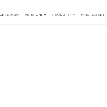
a
 PER LIBRERIE E CARTOLIBRERIE
CHI SIAMO
VERSIONI
PRODOTTI
AREA CLIENTI