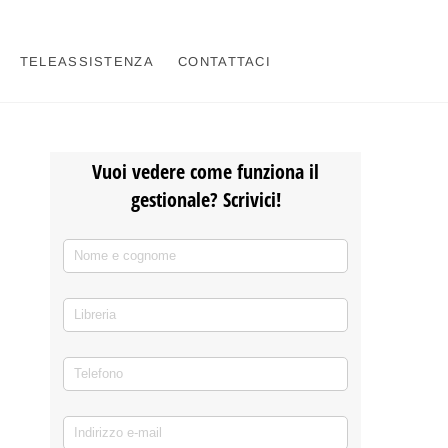
TELEASSISTENZA
CONTATTACI
Vuoi vedere come funziona il
gestionale? Scrivici!
Nome e cognome
(richiesto)
*
Libreria
Telefono
(richiesto)
*
Indirizzo e-mail
(richiesto)
*