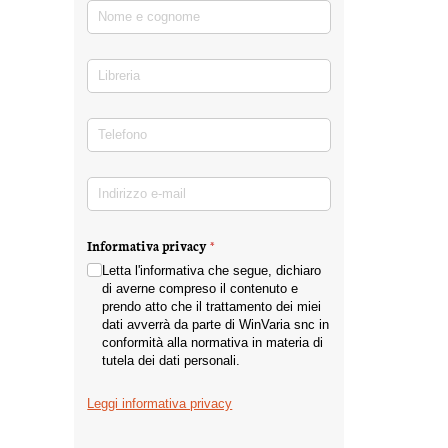
Nome e cognome
(richiesto)
*
Libreria
Telefono
(richiesto)
*
Indirizzo e-mail
(richiesto)
*
Informativa privacy
(richiesto)
*
Letta l'informativa che segue, dichiaro
di averne compreso il contenuto e
prendo atto che il trattamento dei miei
dati avverrà da parte di WinVaria snc in
conformità alla normativa in materia di
tutela dei dati personali.
Leggi informativa privacy