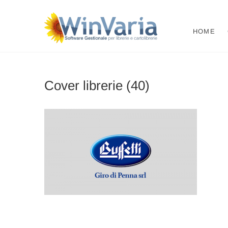
Vai
al
WinVari
SOFTWARE GESTIONE
contenuto
HOME
Cover librerie (40)