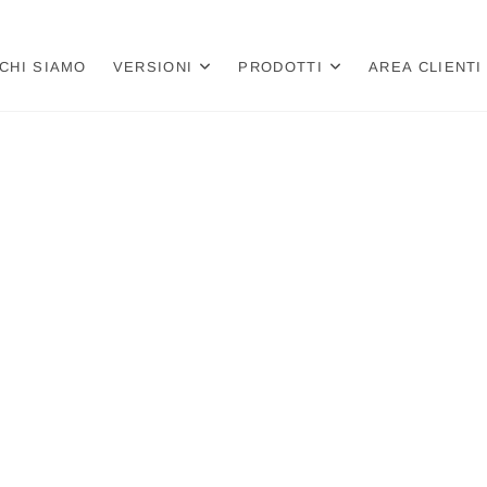
a
 PER LIBRERIE E CARTOLIBRERIE
CHI SIAMO
VERSIONI
PRODOTTI
AREA CLIENTI