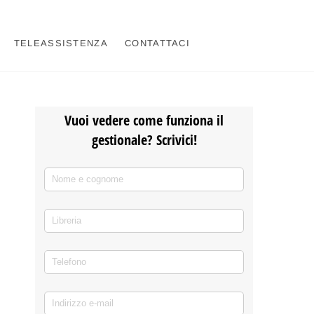
TELEASSISTENZA
CONTATTACI
Vuoi vedere come funziona il
gestionale? Scrivici!
Nome e cognome
(richiesto)
*
Libreria
Telefono
(richiesto)
*
Indirizzo e-mail
(richiesto)
*