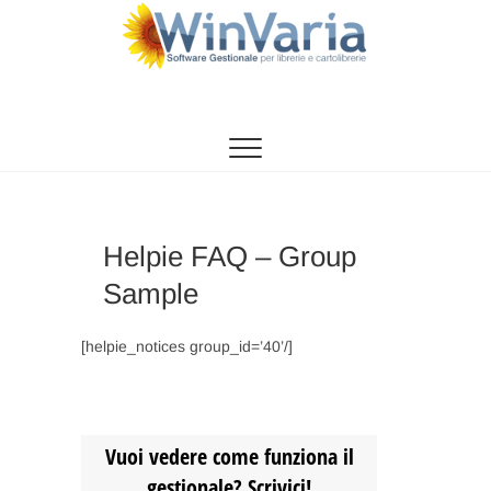
Vai
al
contenuto
WinVaria
SOFTWARE GESTIONE PER LIBRERIE E
CARTOLIBRERIE
Helpie FAQ – Group
Sample
[helpie_notices group_id=’40’/]
Vuoi vedere come funziona il
gestionale? Scrivici!