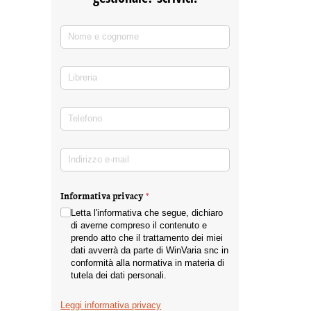
Nome e cognome
(richiesto)
*
Libreria
Telefono
(richiesto)
*
Indirizzo e-mail
(richiesto)
*
Informativa privacy
(richiesto)
*
Letta l'informativa che segue, dichiaro
di averne compreso il contenuto e
prendo atto che il trattamento dei miei
dati avverrà da parte di WinVaria snc in
conformità alla normativa in materia di
tutela dei dati personali.
Leggi informativa privacy