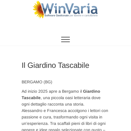
Vai
al
contenuto
WinVaria
SOFTWARE GESTIONE PER LIBRERIE E
CARTOLIBRERIE
Il Giardino Tascabile
BERGAMO (BG)
Ad inizio 2025 apre a Bergamo il
Giardino
Tascabile
, una piccola oasi letteraria dove
ogni dettaglio racconta una storia.
Alessandro e Francesca accolgono i lettori con
passione e cura, trasformando ogni visita in
un’esperienza. Tra scaffali pieni di libri di ogni
genere e idee regalo selezionate con gusto –