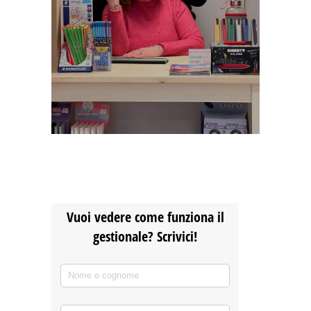
Vuoi vedere come funziona il
gestionale? Scrivici!
Nome e cognome
(richiesto)
*