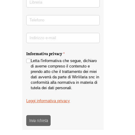
Libreria
Telefono
(richiesto)
*
Indirizzo e-mail
(richiesto)
*
Informativa privacy
(richiesto)
*
Letta l'informativa che segue, dichiaro
di averne compreso il contenuto e
prendo atto che il trattamento dei miei
dati avverrà da parte di WinVaria snc in
conformità alla normativa in materia di
tutela dei dati personali.
Leggi informativa privacy
Invia richiesta