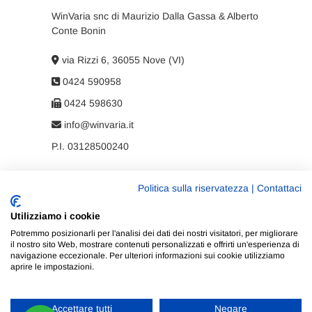
WinVaria snc di Maurizio Dalla Gassa & Alberto
Conte Bonin
via Rizzi 6, 36055 Nove (VI)
0424 590958
0424 598630
info@winvaria.it
P.I. 03128500240
Politica sulla riservatezza
|
Contattaci
Privacy policy
Utilizziamo i cookie
Cookie policy
Potremmo posizionarli per l'analisi dei dati dei nostri visitatori, per migliorare
il nostro sito Web, mostrare contenuti personalizzati e offrirti un'esperienza di
navigazione eccezionale. Per ulteriori informazioni sui cookie utilizziamo
aprire le impostazioni.
Accettare tutti
Negare
WinVaria
| Progettato da:
Tema Freesia