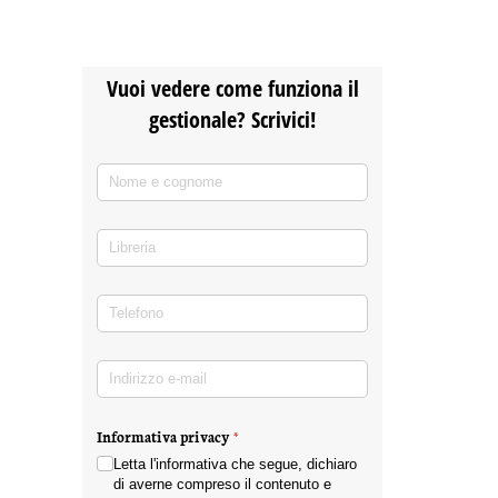
Vuoi vedere come funziona il
gestionale? Scrivici!
Nome e cognome
(richiesto)
*
Libreria
Telefono
(richiesto)
*
Indirizzo e-mail
(richiesto)
*
Informativa privacy
(richiesto)
*
Letta l'informativa che segue, dichiaro
di averne compreso il contenuto e