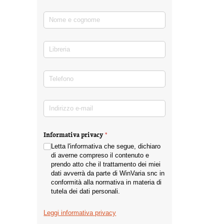
Nome e cognome
(richiesto)
*
Libreria
Telefono
(richiesto)
*
Indirizzo e-mail
(richiesto)
*
Informativa privacy
(richiesto)
*
Letta l'informativa che segue, dichiaro
di averne compreso il contenuto e
prendo atto che il trattamento dei miei
dati avverrà da parte di WinVaria snc in
conformità alla normativa in materia di
tutela dei dati personali.
Leggi informativa privacy