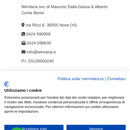
WinVaria snc di Maurizio Dalla Gassa & Alberto
Conte Bonin
via Rizzi 6, 36055 Nove (VI)
0424 590958
0424 598630
info@winvaria.it
P.I. 03128500240
Politica sulla riservatezza
|
Contattaci
Privacy policy
Utilizziamo i cookie
Cookie policy
Potremmo posizionarli per l'analisi dei dati dei nostri visitatori, per migliorare
il nostro sito Web, mostrare contenuti personalizzati e offrirti un'esperienza di
navigazione eccezionale. Per ulteriori informazioni sui cookie utilizziamo
aprire le impostazioni.
Accettare tutti
Negare
WinVaria
| Progettato da:
Tema Freesia