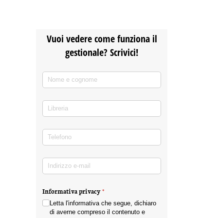
Vuoi vedere come funziona il
gestionale? Scrivici!
Nome e cognome
(richiesto)
*
Libreria
Telefono
(richiesto)
*
Indirizzo e-mail
(richiesto)
*
Informativa privacy
(richiesto)
*
Letta l'informativa che segue, dichiaro
di averne compreso il contenuto e