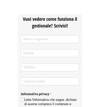
Vuoi vedere come funziona il
gestionale? Scrivici!
Nome e cognome
(richiesto)
*
Libreria
Telefono
(richiesto)
*
Indirizzo e-mail
(richiesto)
*
Informativa privacy
(richiesto)
*
Letta l'informativa che segue, dichiaro
di averne compreso il contenuto e