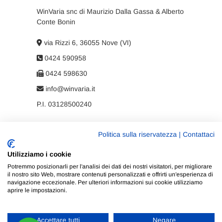
WinVaria snc di Maurizio Dalla Gassa & Alberto
Conte Bonin
via Rizzi 6, 36055 Nove (VI)
0424 590958
0424 598630
info@winvaria.it
P.I. 03128500240
Politica sulla riservatezza
|
Contattaci
Privacy policy
Utilizziamo i cookie
Cookie policy
Potremmo posizionarli per l'analisi dei dati dei nostri visitatori, per migliorare
il nostro sito Web, mostrare contenuti personalizzati e offrirti un'esperienza di
navigazione eccezionale. Per ulteriori informazioni sui cookie utilizziamo
aprire le impostazioni.
Accettare tutti
Negare
WinVaria
| Progettato da:
Tema Freesia