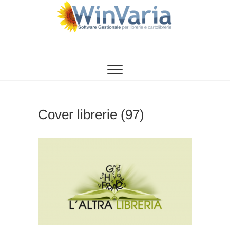
Vai
al
contenuto
WinVaria
SOFTWARE GESTIONE PER LIBRERIE E
CARTOLIBRERIE
Cover librerie (97)