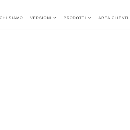
a
 PER LIBRERIE E CARTOLIBRERIE
CHI SIAMO
VERSIONI
PRODOTTI
AREA CLIENTI