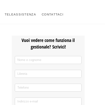
TELEASSISTENZA
CONTATTACI
Vuoi vedere come funziona il
gestionale? Scrivici!
Nome e cognome
(richiesto)
*
Libreria
Telefono
(richiesto)
*
Indirizzo e-mail
(richiesto)
*