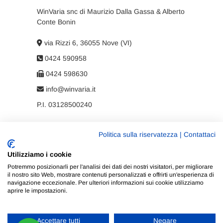
WinVaria snc di Maurizio Dalla Gassa & Alberto
Conte Bonin
via Rizzi 6, 36055 Nove (VI)
0424 590958
0424 598630
info@winvaria.it
P.I. 03128500240
Politica sulla riservatezza
|
Contattaci
Privacy policy
Utilizziamo i cookie
Cookie policy
Potremmo posizionarli per l'analisi dei dati dei nostri visitatori, per migliorare
il nostro sito Web, mostrare contenuti personalizzati e offrirti un'esperienza di
navigazione eccezionale. Per ulteriori informazioni sui cookie utilizziamo
aprire le impostazioni.
Accettare tutti
Negare
WinVaria
| Progettato da:
Tema Freesia