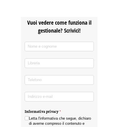
Vuoi vedere come funziona il
gestionale? Scrivici!
Nome e cognome
(richiesto)
*
Libreria
Telefono
(richiesto)
*
Indirizzo e-mail
(richiesto)
*
Informativa privacy
(richiesto)
*
Letta l'informativa che segue, dichiaro
di averne compreso il contenuto e