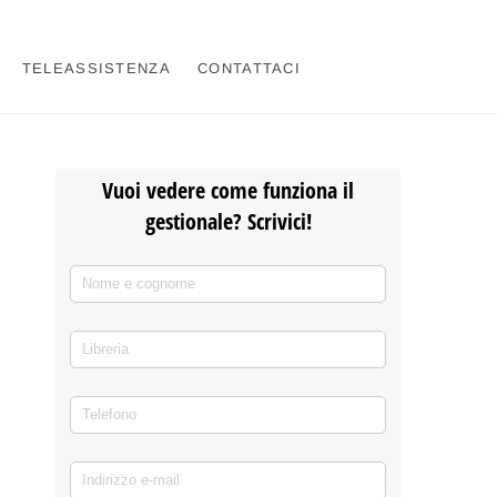
TELEASSISTENZA
CONTATTACI
Vuoi vedere come funziona il
gestionale? Scrivici!
Nome e cognome
(richiesto)
*
Libreria
Telefono
(richiesto)
*
Indirizzo e-mail
(richiesto)
*