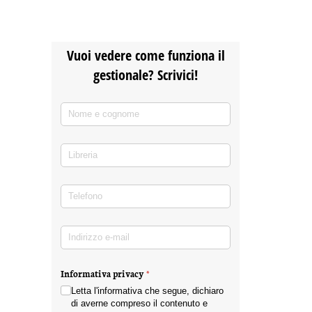
Vuoi vedere come funziona il
gestionale? Scrivici!
Nome e cognome
(richiesto)
*
Libreria
Telefono
(richiesto)
*
Indirizzo e-mail
(richiesto)
*
Informativa privacy
(richiesto)
*
Letta l'informativa che segue, dichiaro
di averne compreso il contenuto e