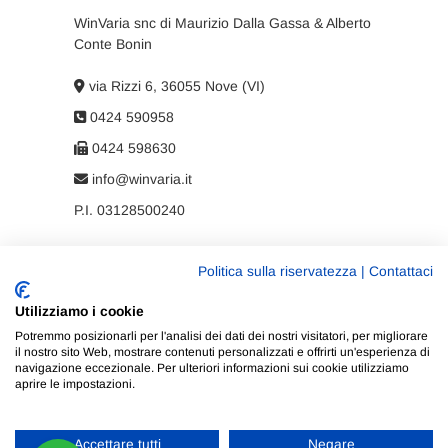
WinVaria snc di Maurizio Dalla Gassa & Alberto
Conte Bonin
via Rizzi 6, 36055 Nove (VI)
0424 590958
0424 598630
info@winvaria.it
P.I. 03128500240
Politica sulla riservatezza
|
Contattaci
Privacy policy
Utilizziamo i cookie
Cookie policy
Potremmo posizionarli per l'analisi dei dati dei nostri visitatori, per migliorare
il nostro sito Web, mostrare contenuti personalizzati e offrirti un'esperienza di
navigazione eccezionale. Per ulteriori informazioni sui cookie utilizziamo
aprire le impostazioni.
Accettare tutti
Negare
WinVaria
| Progettato da:
Tema Freesia