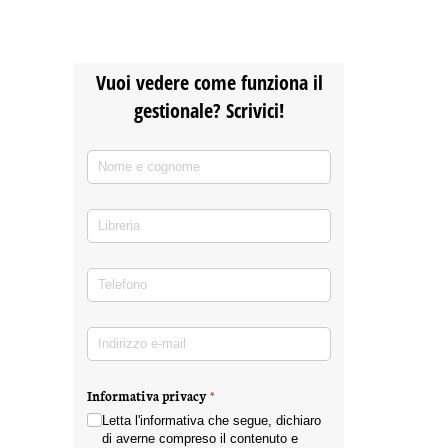
Vuoi vedere come funziona il
gestionale? Scrivici!
Nome e cognome
(richiesto)
*
Libreria
Telefono
(richiesto)
*
Indirizzo e-mail
(richiesto)
*
Informativa privacy
(richiesto)
*
Letta l'informativa che segue, dichiaro
di averne compreso il contenuto e