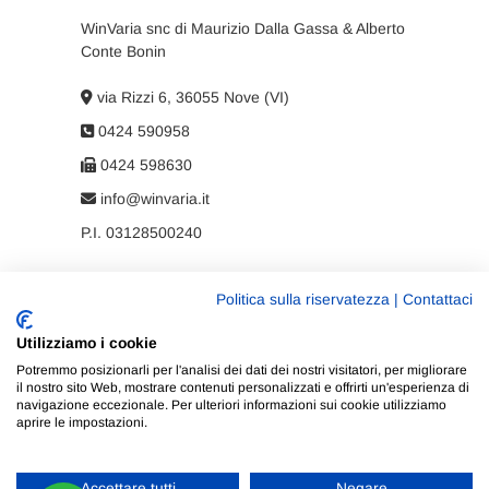
WinVaria snc di Maurizio Dalla Gassa & Alberto
Conte Bonin
via Rizzi 6, 36055 Nove (VI)
0424 590958
0424 598630
info@winvaria.it
P.I. 03128500240
Politica sulla riservatezza
|
Contattaci
Privacy policy
Utilizziamo i cookie
Cookie policy
Potremmo posizionarli per l'analisi dei dati dei nostri visitatori, per migliorare
il nostro sito Web, mostrare contenuti personalizzati e offrirti un'esperienza di
navigazione eccezionale. Per ulteriori informazioni sui cookie utilizziamo
aprire le impostazioni.
Accettare tutti
Negare