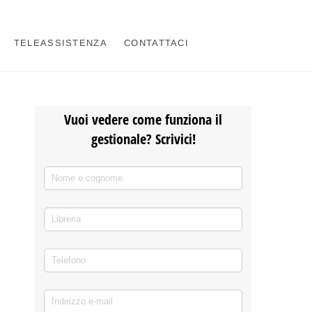
TELEASSISTENZA
CONTATTACI
Vuoi vedere come funziona il
gestionale? Scrivici!
Nome e cognome
(richiesto)
*
Libreria
Telefono
(richiesto)
*
Indirizzo e-mail
(richiesto)
*