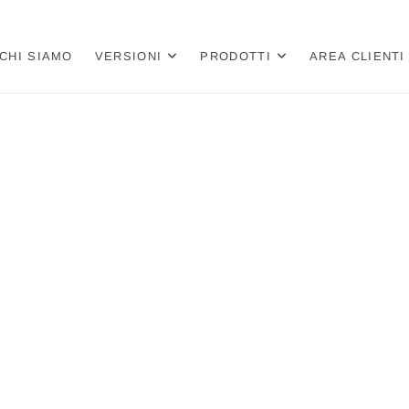
a
 PER LIBRERIE E CARTOLIBRERIE
CHI SIAMO
VERSIONI
PRODOTTI
AREA CLIENTI