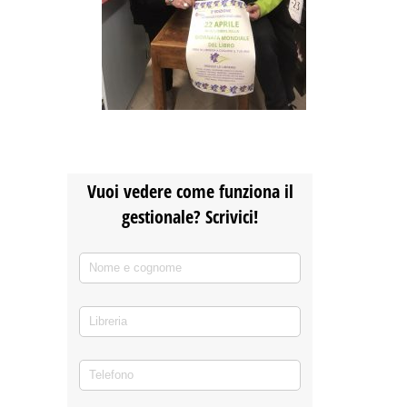
Vuoi vedere come funziona il
gestionale? Scrivici!
Nome e cognome
(richiesto)
*
Libreria
Telefono
(richiesto)
*