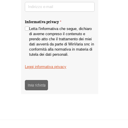
Indirizzo e-mail
(richiesto)
*
Informativa privacy
(richiesto)
*
Letta l'informativa che segue, dichiaro
di averne compreso il contenuto e
prendo atto che il trattamento dei miei
dati avverrà da parte di WinVaria snc in
conformità alla normativa in materia di
tutela dei dati personali.
Leggi informativa privacy
Invia richiesta