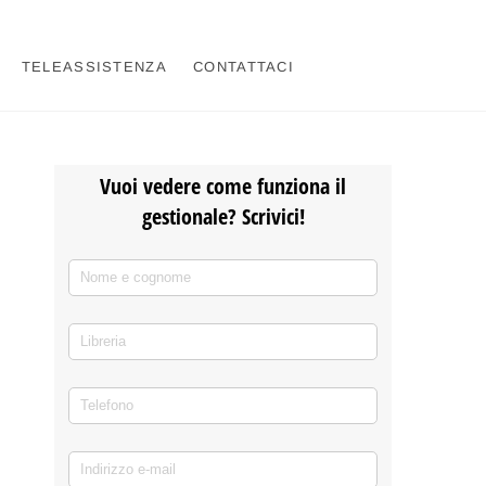
TELEASSISTENZA
CONTATTACI
Vuoi vedere come funziona il
gestionale? Scrivici!
Nome e cognome
(richiesto)
*
Libreria
Telefono
(richiesto)
*
Indirizzo e-mail
(richiesto)
*