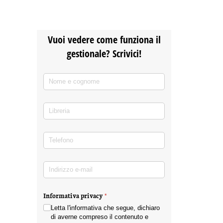
Vuoi vedere come funziona il
gestionale? Scrivici!
Nome e cognome
(richiesto)
*
Libreria
Telefono
(richiesto)
*
Indirizzo e-mail
(richiesto)
*
Informativa privacy
(richiesto)
*
Letta l'informativa che segue, dichiaro
di averne compreso il contenuto e