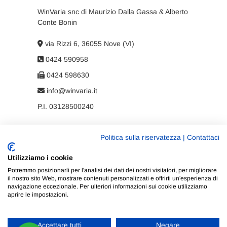
WinVaria snc di Maurizio Dalla Gassa & Alberto
Conte Bonin
via Rizzi 6, 36055 Nove (VI)
0424 590958
0424 598630
info@winvaria.it
P.I. 03128500240
Politica sulla riservatezza
|
Contattaci
Privacy policy
Utilizziamo i cookie
Cookie policy
Potremmo posizionarli per l'analisi dei dati dei nostri visitatori, per migliorare
il nostro sito Web, mostrare contenuti personalizzati e offrirti un'esperienza di
navigazione eccezionale. Per ulteriori informazioni sui cookie utilizziamo
aprire le impostazioni.
Accettare tutti
Negare
WinVaria
| Progettato da:
Tema Freesia