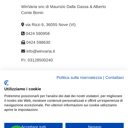
WinVaria snc di Maurizio Dalla Gassa & Alberto
Conte Bonin
via Rizzi 6, 36055 Nove (VI)
0424 590958
0424 598630
info@winvaria.it
P.I. 03128500240
Politica sulla riservatezza
|
Contattaci
Privacy policy
Utilizziamo i cookie
Cookie policy
Potremmo posizionarli per l'analisi dei dati dei nostri visitatori, per migliorare
il nostro sito Web, mostrare contenuti personalizzati e offrirti un'esperienza di
navigazione eccezionale. Per ulteriori informazioni sui cookie utilizziamo
aprire le impostazioni.
Accettare tutti
Negare
WinVaria
| Progettato da:
Tema Freesia