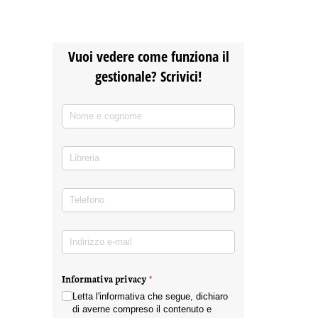
Vuoi vedere come funziona il
gestionale? Scrivici!
Nome e cognome
(richiesto)
*
Libreria
Telefono
(richiesto)
*
Indirizzo e-mail
(richiesto)
*
Informativa privacy
(richiesto)
*
Letta l'informativa che segue, dichiaro
di averne compreso il contenuto e