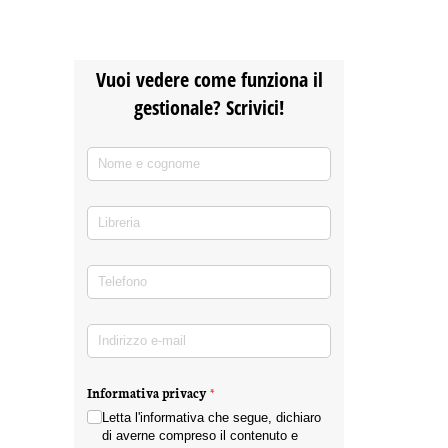
Vuoi vedere come funziona il
gestionale? Scrivici!
Nome e cognome
(richiesto)
*
Libreria
Telefono
(richiesto)
*
Indirizzo e-mail
(richiesto)
*
Informativa privacy
(richiesto)
*
Letta l'informativa che segue, dichiaro
di averne compreso il contenuto e