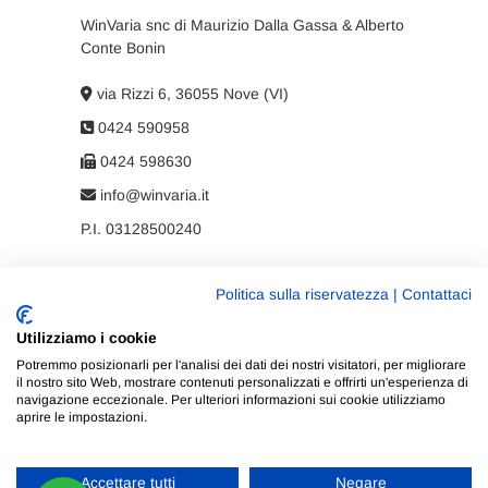
WinVaria snc di Maurizio Dalla Gassa & Alberto
Conte Bonin
via Rizzi 6, 36055 Nove (VI)
0424 590958
0424 598630
info@winvaria.it
P.I. 03128500240
Politica sulla riservatezza
|
Contattaci
Privacy policy
Utilizziamo i cookie
Cookie policy
Potremmo posizionarli per l'analisi dei dati dei nostri visitatori, per migliorare
il nostro sito Web, mostrare contenuti personalizzati e offrirti un'esperienza di
navigazione eccezionale. Per ulteriori informazioni sui cookie utilizziamo
aprire le impostazioni.
Accettare tutti
Negare
WinVaria
| Progettato da:
Tema Freesia