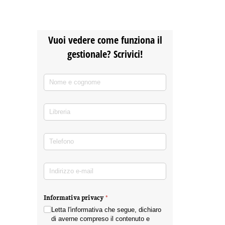
Vuoi vedere come funziona il
gestionale? Scrivici!
Nome e cognome
(richiesto)
*
Libreria
Telefono
(richiesto)
*
Indirizzo e-mail
(richiesto)
*
Informativa privacy
(richiesto)
*
Letta l'informativa che segue, dichiaro
di averne compreso il contenuto e