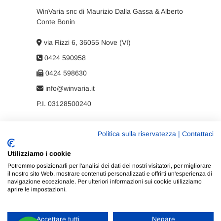
WinVaria snc di Maurizio Dalla Gassa & Alberto
Conte Bonin
via Rizzi 6, 36055 Nove (VI)
0424 590958
0424 598630
info@winvaria.it
P.I. 03128500240
Politica sulla riservatezza
|
Contattaci
Privacy policy
Utilizziamo i cookie
Cookie policy
Potremmo posizionarli per l'analisi dei dati dei nostri visitatori, per migliorare
il nostro sito Web, mostrare contenuti personalizzati e offrirti un'esperienza di
navigazione eccezionale. Per ulteriori informazioni sui cookie utilizziamo
aprire le impostazioni.
Accettare tutti
Negare
WinVaria
| Progettato da:
Tema Freesia