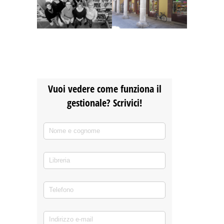
Vuoi vedere come funziona il
gestionale? Scrivici!
Nome e cognome
(richiesto)
*
Libreria
Telefono
(richiesto)
*
Indirizzo e-mail
(richiesto)
*