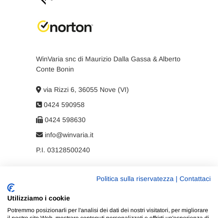
WinVaria snc di Maurizio Dalla Gassa & Alberto
Conte Bonin
via Rizzi 6, 36055 Nove (VI)
0424 590958
0424 598630
info@winvaria.it
P.I. 03128500240
Politica sulla riservatezza
|
Contattaci
Privacy policy
Utilizziamo i cookie
Cookie policy
Potremmo posizionarli per l'analisi dei dati dei nostri visitatori, per migliorare