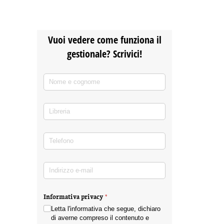
Vuoi vedere come funziona il
gestionale? Scrivici!
Nome e cognome
(richiesto)
*
Libreria
Telefono
(richiesto)
*
Indirizzo e-mail
(richiesto)
*
Informativa privacy
(richiesto)
*
Letta l'informativa che segue, dichiaro
di averne compreso il contenuto e