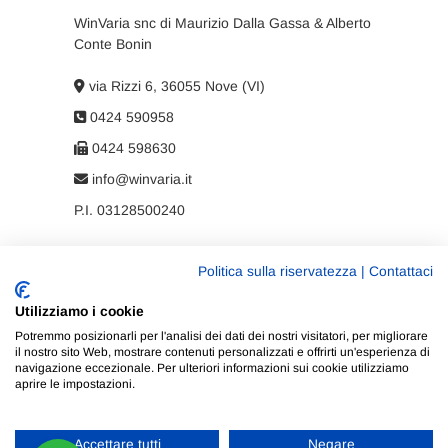
WinVaria snc di Maurizio Dalla Gassa & Alberto
Conte Bonin
via Rizzi 6, 36055 Nove (VI)
0424 590958
0424 598630
info@winvaria.it
P.I. 03128500240
Politica sulla riservatezza
|
Contattaci
Privacy policy
Utilizziamo i cookie
Cookie policy
Potremmo posizionarli per l'analisi dei dati dei nostri visitatori, per migliorare
il nostro sito Web, mostrare contenuti personalizzati e offrirti un'esperienza di
navigazione eccezionale. Per ulteriori informazioni sui cookie utilizziamo
aprire le impostazioni.
Accettare tutti
Negare
WinVaria
| Progettato da:
Tema Freesia