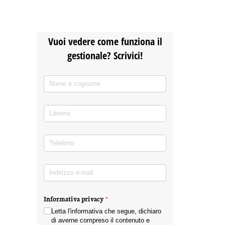
Vuoi vedere come funziona il
gestionale? Scrivici!
Nome e cognome
(richiesto)
*
Libreria
Telefono
(richiesto)
*
Indirizzo e-mail
(richiesto)
*
Informativa privacy
(richiesto)
*
Letta l'informativa che segue, dichiaro
di averne compreso il contenuto e