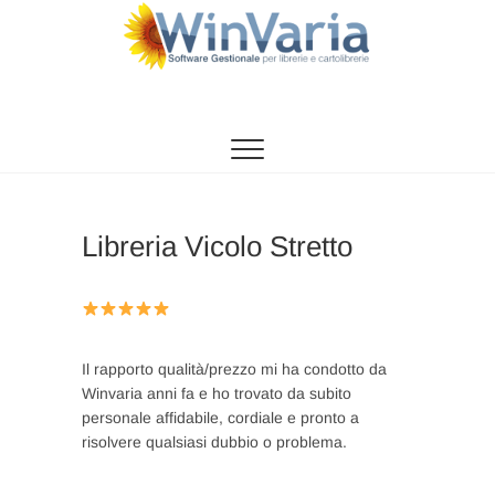
Vai
al
contenuto
WinVaria
SOFTWARE GESTIONE PER LIBRERIE E
CARTOLIBRERIE
Libreria Vicolo Stretto
Il rapporto qualità/prezzo mi ha condotto da
Winvaria anni fa e ho trovato da subito
personale affidabile, cordiale e pronto a
risolvere qualsiasi dubbio o problema.