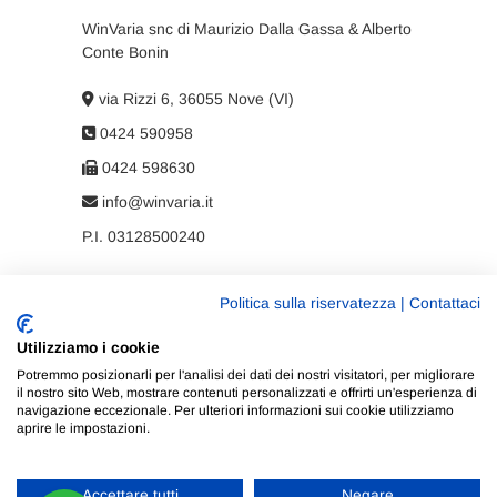
WinVaria snc di Maurizio Dalla Gassa & Alberto
Conte Bonin
via Rizzi 6, 36055 Nove (VI)
0424 590958
0424 598630
info@winvaria.it
P.I. 03128500240
Politica sulla riservatezza
|
Contattaci
Privacy policy
Utilizziamo i cookie
Cookie policy
Potremmo posizionarli per l'analisi dei dati dei nostri visitatori, per migliorare
il nostro sito Web, mostrare contenuti personalizzati e offrirti un'esperienza di
navigazione eccezionale. Per ulteriori informazioni sui cookie utilizziamo
aprire le impostazioni.
Accettare tutti
Negare