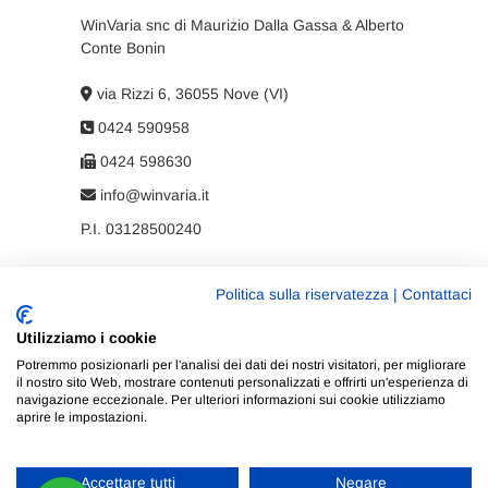
WinVaria snc di Maurizio Dalla Gassa & Alberto
Conte Bonin
via Rizzi 6, 36055 Nove (VI)
0424 590958
0424 598630
info@winvaria.it
P.I. 03128500240
Politica sulla riservatezza
|
Contattaci
Privacy policy
Utilizziamo i cookie
Cookie policy
Potremmo posizionarli per l'analisi dei dati dei nostri visitatori, per migliorare
il nostro sito Web, mostrare contenuti personalizzati e offrirti un'esperienza di
navigazione eccezionale. Per ulteriori informazioni sui cookie utilizziamo
aprire le impostazioni.
Accettare tutti
Negare
WinVaria
| Progettato da:
Tema Freesia