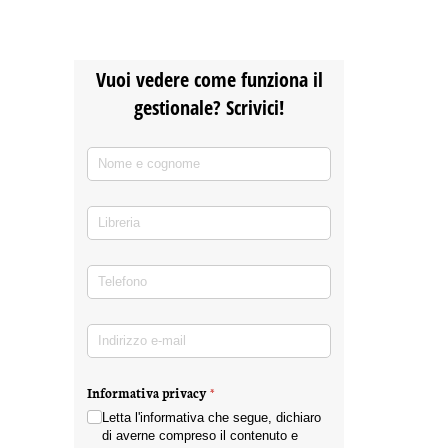
Vuoi vedere come funziona il
gestionale? Scrivici!
Nome e cognome
(richiesto)
*
Libreria
Telefono
(richiesto)
*
Indirizzo e-mail
(richiesto)
*
Informativa privacy
(richiesto)
*
Letta l'informativa che segue, dichiaro
di averne compreso il contenuto e