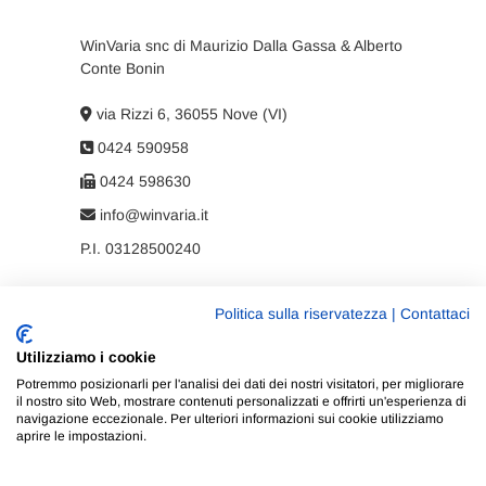
WinVaria snc di Maurizio Dalla Gassa & Alberto
Conte Bonin
via Rizzi 6, 36055 Nove (VI)
0424 590958
0424 598630
info@winvaria.it
P.I. 03128500240
Politica sulla riservatezza
|
Contattaci
Privacy policy
Utilizziamo i cookie
Cookie policy
Potremmo posizionarli per l'analisi dei dati dei nostri visitatori, per migliorare
il nostro sito Web, mostrare contenuti personalizzati e offrirti un'esperienza di
navigazione eccezionale. Per ulteriori informazioni sui cookie utilizziamo
aprire le impostazioni.