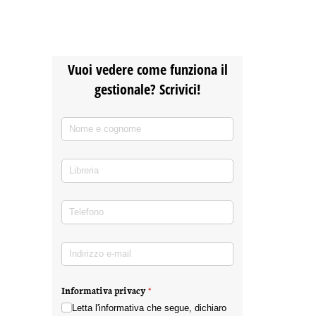
Vuoi vedere come funziona il
gestionale? Scrivici!
Nome e cognome
(richiesto)
*
Libreria
Telefono
(richiesto)
*
Indirizzo e-mail
(richiesto)
*
Informativa privacy
(richiesto)
*
Letta l'informativa che segue, dichiaro