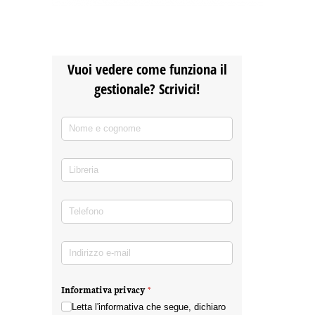
Vuoi vedere come funziona il
gestionale? Scrivici!
Nome e cognome
(richiesto)
*
Libreria
Telefono
(richiesto)
*
Indirizzo e-mail
(richiesto)
*
Informativa privacy
(richiesto)
*
Letta l'informativa che segue, dichiaro