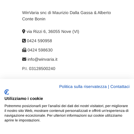
WinVaria snc di Maurizio Dalla Gassa & Alberto
Conte Bonin
via Rizzi 6, 36055 Nove (VI)
0424 590958
0424 598630
info@winvaria.it
P.I. 03128500240
Politica sulla riservatezza
|
Contattaci
Privacy policy
Utilizziamo i cookie
Cookie policy
Potremmo posizionarli per l'analisi dei dati dei nostri visitatori, per migliorare
il nostro sito Web, mostrare contenuti personalizzati e offrirti un'esperienza di
navigazione eccezionale. Per ulteriori informazioni sui cookie utilizziamo
aprire le impostazioni.