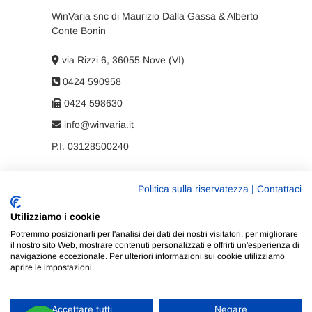
WinVaria snc di Maurizio Dalla Gassa & Alberto
Conte Bonin
via Rizzi 6, 36055 Nove (VI)
0424 590958
0424 598630
info@winvaria.it
P.I. 03128500240
Politica sulla riservatezza
|
Contattaci
Privacy policy
Utilizziamo i cookie
Cookie policy
Potremmo posizionarli per l'analisi dei dati dei nostri visitatori, per migliorare
il nostro sito Web, mostrare contenuti personalizzati e offrirti un'esperienza di
navigazione eccezionale. Per ulteriori informazioni sui cookie utilizziamo
aprire le impostazioni.
Accettare tutti
Negare
WinVaria
| Progettato da:
Tema Freesia