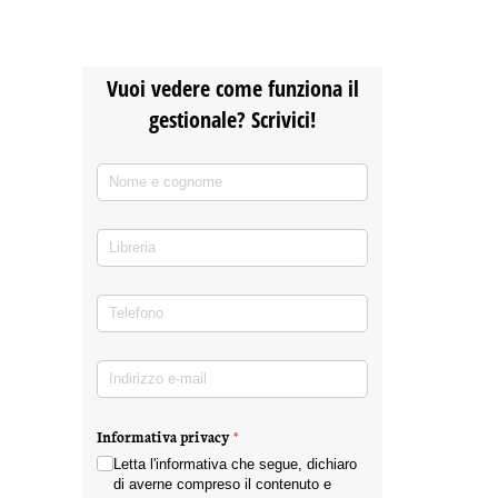
Vuoi vedere come funziona il
gestionale? Scrivici!
Nome e cognome
(richiesto)
*
Libreria
Telefono
(richiesto)
*
Indirizzo e-mail
(richiesto)
*
Informativa privacy
(richiesto)
*
Letta l'informativa che segue, dichiaro
di averne compreso il contenuto e