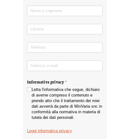
Nome e cognome
(richiesto)
*
Libreria
Telefono
(richiesto)
*
Indirizzo e-mail
(richiesto)
*
Informativa privacy
(richiesto)
*
Letta l'informativa che segue, dichiaro
di averne compreso il contenuto e
prendo atto che il trattamento dei miei
dati avverrà da parte di WinVaria snc in
conformità alla normativa in materia di
tutela dei dati personali.
Leggi informativa privacy