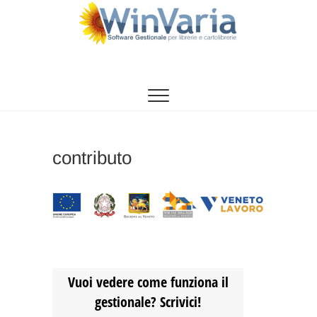
Vai
al
contenuto
WinVaria
SOFTWARE GESTIONE PER LIBRERIE E
CARTOLIBRERIE
contributo
Vuoi vedere come funziona il
gestionale? Scrivici!