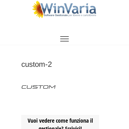
Vai
al
contenuto
WinVaria
SOFTWARE GESTIONE PER LIBRERIE E
CARTOLIBRERIE
custom-2
Vuoi vedere come funziona il
gestionale? Scrivici!