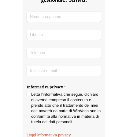
Nome e cognome
(richiesto)
*
Libreria
Telefono
(richiesto)
*
Indirizzo e-mail
(richiesto)
*
Informativa privacy
(richiesto)
*
Letta l'informativa che segue, dichiaro
di averne compreso il contenuto e
prendo atto che il trattamento dei miei
dati avverrà da parte di WinVaria snc in
conformità alla normativa in materia di
tutela dei dati personali.
Leggi informativa privacy