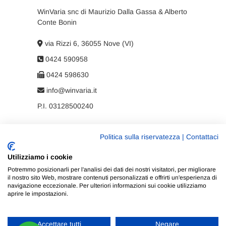
WinVaria snc di Maurizio Dalla Gassa & Alberto
Conte Bonin
via Rizzi 6, 36055 Nove (VI)
0424 590958
0424 598630
info@winvaria.it
P.I. 03128500240
Politica sulla riservatezza
|
Contattaci
Privacy policy
Utilizziamo i cookie
Cookie policy
Potremmo posizionarli per l'analisi dei dati dei nostri visitatori, per migliorare
il nostro sito Web, mostrare contenuti personalizzati e offrirti un'esperienza di
navigazione eccezionale. Per ulteriori informazioni sui cookie utilizziamo
aprire le impostazioni.
Accettare tutti
Negare
WinVaria
| Progettato da:
Tema Freesia