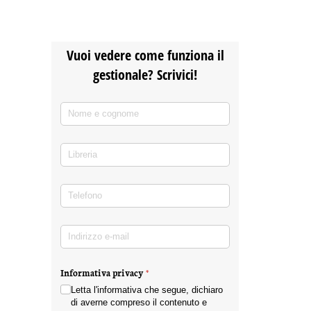
Vuoi vedere come funziona il
gestionale? Scrivici!
Nome e cognome
(richiesto)
*
Libreria
Telefono
(richiesto)
*
Indirizzo e-mail
(richiesto)
*
Informativa privacy
(richiesto)
*
Letta l'informativa che segue, dichiaro
di averne compreso il contenuto e