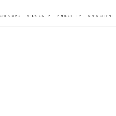
a
 PER LIBRERIE E CARTOLIBRERIE
CHI SIAMO
VERSIONI
PRODOTTI
AREA CLIENTI