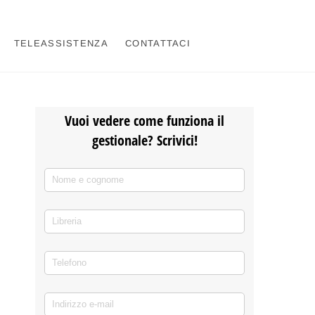
TELEASSISTENZA
CONTATTACI
Vuoi vedere come funziona il
gestionale? Scrivici!
Nome e cognome
(richiesto)
*
Libreria
Telefono
(richiesto)
*
Indirizzo e-mail
(richiesto)
*