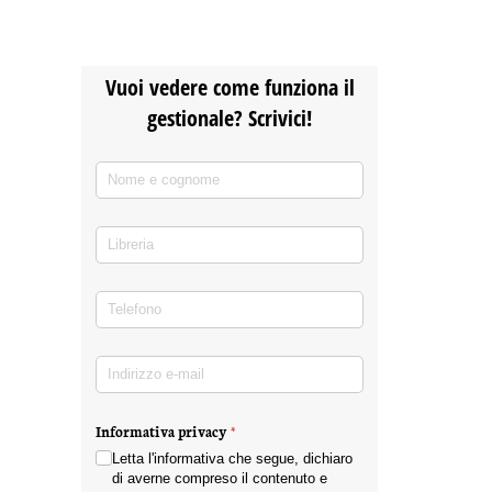
Vuoi vedere come funziona il
gestionale? Scrivici!
Nome e cognome
(richiesto)
*
Libreria
Telefono
(richiesto)
*
Indirizzo e-mail
(richiesto)
*
Informativa privacy
(richiesto)
*
Letta l'informativa che segue, dichiaro
di averne compreso il contenuto e