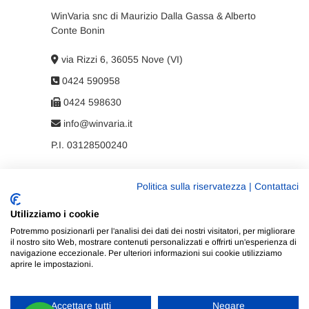
WinVaria snc di Maurizio Dalla Gassa & Alberto
Conte Bonin
via Rizzi 6, 36055 Nove (VI)
0424 590958
0424 598630
info@winvaria.it
P.I. 03128500240
Politica sulla riservatezza
|
Contattaci
Privacy policy
Utilizziamo i cookie
Cookie policy
Potremmo posizionarli per l'analisi dei dati dei nostri visitatori, per migliorare
il nostro sito Web, mostrare contenuti personalizzati e offrirti un'esperienza di
navigazione eccezionale. Per ulteriori informazioni sui cookie utilizziamo
aprire le impostazioni.
Accettare tutti
Negare
WinVaria
| Progettato da:
Tema Freesia