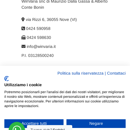
WinVaria snc di Maurizio Dalla Gassa & Alberto
Conte Bonin
via Rizzi 6, 36055 Nove (VI)
0424 590958
0424 598630
info@winvaria.it
P.I. 03128500240
Politica sulla riservatezza
|
Contattaci
Privacy policy
Utilizziamo i cookie
Cookie policy
Potremmo posizionarli per l'analisi dei dati dei nostri visitatori, per migliorare
il nostro sito Web, mostrare contenuti personalizzati e offrirti un'esperienza di
navigazione eccezionale. Per ulteriori informazioni sui cookie utilizziamo
aprire le impostazioni.
Accettare tutti
Negare
WinVaria
| Progettato da:
Tema Freesia