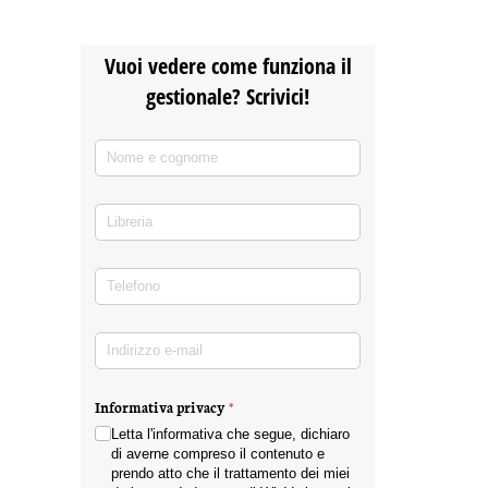
Vuoi vedere come funziona il
gestionale? Scrivici!
Nome e cognome
(richiesto)
*
Libreria
Telefono
(richiesto)
*
Indirizzo e-mail
(richiesto)
*
Informativa privacy
(richiesto)
*
Letta l'informativa che segue, dichiaro
di averne compreso il contenuto e
prendo atto che il trattamento dei miei